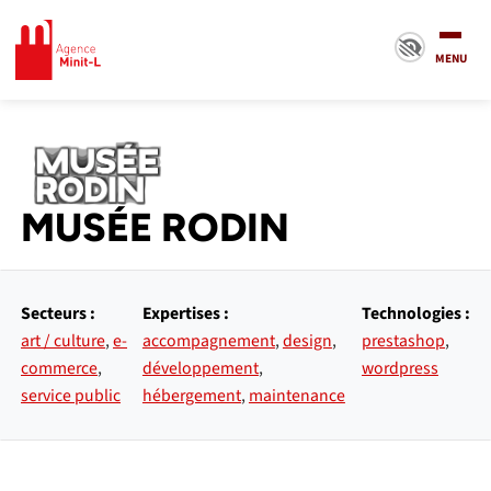
Minit-L
MENU
MUSÉE RODIN
Secteurs :
Expertises :
Technologies :
art / culture
,
e-
accompagnement
,
design
,
prestashop
,
commerce
,
développement
,
wordpress
service public
hébergement
,
maintenance