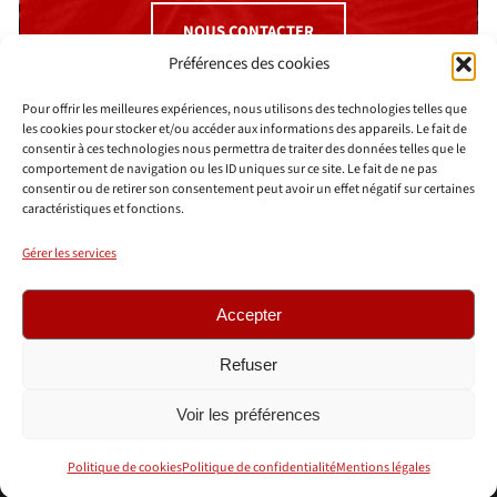
NOUS CONTACTER
Préférences des cookies
Pour offrir les meilleures expériences, nous utilisons des technologies telles que
les cookies pour stocker et/ou accéder aux informations des appareils. Le fait de
consentir à ces technologies nous permettra de traiter des données telles que le
comportement de navigation ou les ID uniques sur ce site. Le fait de ne pas
consentir ou de retirer son consentement peut avoir un effet négatif sur certaines
caractéristiques et fonctions.
AGENCE MINIT-L
52 boulevard Malesherbes
Gérer les services
75008 Paris
01 78 94 94 10
Accepter
© 2026 © Agence Minit-L
FAQ
Refuser
Mentions légales
Voir les préférences
Politique de confidentialité
Cookies
Politique de cookies
Politique de confidentialité
Mentions légales
Instagram
LinkedIn