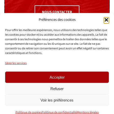
NOUS CONTACTER
Préférences des cookies
Pour offrir les meilleures expériences, nous utilisons des technologies telles que
les cookies pour stocker et/ou accéder aux informations des appareils. Le fait de
consentir à ces technologies nous permettra de traiter des données telles que le
comportement de navigation ou les ID uniques sur ce site. Le fait de ne pas
consentir ou de retirer son consentement peut avoir un effet négatif sur certaines
caractéristiques et fonctions.
AGENCE MINIT-L
52 boulevard Malesherbes
Gérer les services
75008 Paris
01 78 94 94 10
Accepter
© 2026 © Agence Minit-L
FAQ
Refuser
Mentions légales
Voir les préférences
Politique de confidentialité
Cookies
Politique de cookies
Politique de confidentialité
Mentions légales