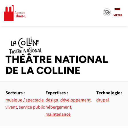
Minit-L
MENU
THÉÂTRE NATIONAL
DE LA COLLINE
Secteurs :
Expertises :
Technologie :
musique / spectacle
design
,
développement
,
drupal
vivant
,
service public
hébergement
,
maintenance