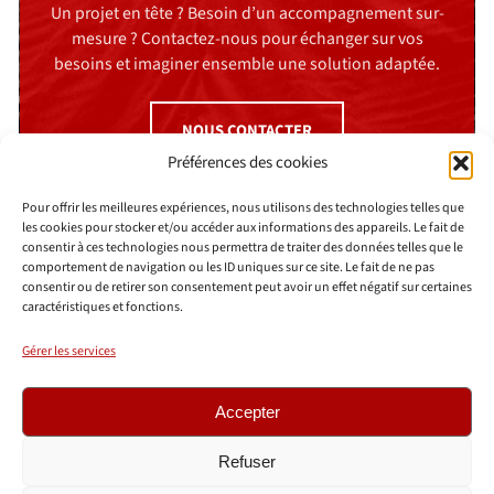
Un projet en tête ? Besoin d’un accompagnement sur-
mesure ? Contactez-nous pour échanger sur vos
besoins et imaginer ensemble une solution adaptée.
NOUS CONTACTER
Préférences des cookies
Pour offrir les meilleures expériences, nous utilisons des technologies telles que
les cookies pour stocker et/ou accéder aux informations des appareils. Le fait de
consentir à ces technologies nous permettra de traiter des données telles que le
comportement de navigation ou les ID uniques sur ce site. Le fait de ne pas
consentir ou de retirer son consentement peut avoir un effet négatif sur certaines
caractéristiques et fonctions.
AGENCE MINIT-L
52 boulevard Malesherbes
Gérer les services
75008 Paris
01 78 94 94 10
Accepter
© 2026 © Agence Minit-L
FAQ
Refuser
Mentions légales