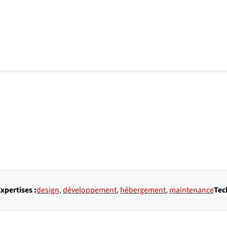
xpertises :
design
,
développement
,
hébergement
,
maintenance
Tec