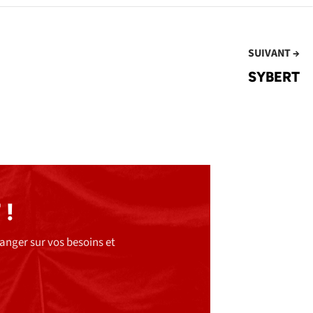
SUIVANT →
SYBERT
 !
nger sur vos besoins et