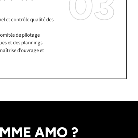
03
el et contrôle qualité des
omités de pilotage
ues et des plannings
maîtrise d’ouvrage et
OMME AMO ?